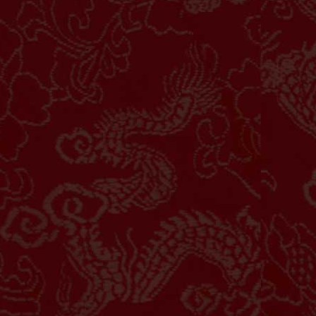
PROMO SBO SPORT
127
Tembakau
H
Thailand
128
Beli Kain
W
Myanmar
129
Belinjo
-1.25
HDP
1.25
-1.35
Odds
1.02
130
Benang
PLAY
131
Telepon
Alaves vs
132
Teklek
Getafe
i
16/08
22:00PM
133
Teh Obat
H
Alaves
134
Tebu
W
Getafe
135
Tas Uang
-0.25
HDP
0.25
1.02
Odds
-1.16
136
Bendera
PLAY
137
Tas tanga
Marseill... vs
138
Tas Ravia
i
Strasbou...