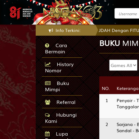
0.50
HDP
-0.50
1.01
Odds
-1.14
PLAY
DEPOSIT YANG SEMAKIN MUDAH Dengan FITUR Terbaru, Deposit Via 
Info Terkini:
Hull Cit... vs
i
Manchest...
22/08 19:30PM
BUKU
MIM
Cara
Bermain
H
Hull City
Manchester
History
W
United
Nomor
1.25
HDP
-1.25
-1.12
Odds
-1.01
Buku
PLAY
NO.
NO.
Keteranga
Keteranga
Mimpi
1
Penyair - 
Sevilla vs Rayo
Referral
i
Val...
Tanggalan
16/08 22:00PM
Hubungi
Kami
H
Sevilla
2
Sarjana - 
Sandal - 
Rayo
Lupa
W
Vallecano