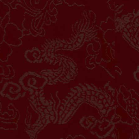
H
Parma Calcio
W
Cagliari
44
Hidung Bel
Meja - Arj
0.00
HDP
0.00
-1.16
Odds
1.02
PLAY
45
Udang ke
46
Langit
Genoa vs
Napoli
i
23/08
47
Tanah
01:45AM
48
Gula
H
Genoa
49
Obat
W
Napoli
50
Ahli Nuju
0.75
HDP
-0.75
-1.28
Odds
1.11
51
Air Gripe
PLAY
52
Air Panas
Malaysia vs
i
Philippi...
08/08 20:00PM
53
Alat Tulis