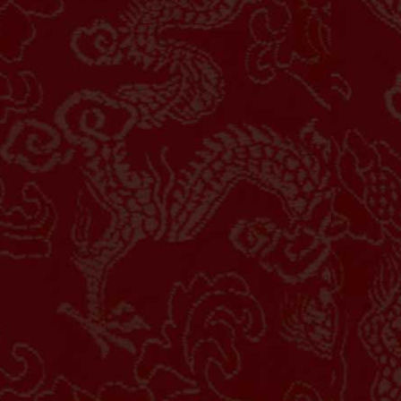
103
Batu Nisa
W
Monza
104
Tiang Kap
-1.75
HDP
1.75
-1.05
Odds
-1.07
105
Tertabrak
PLAY
106
Terong
Paris Sa... vs
Rennes
i
24/08
107
Termos
01:45AM
108
Terlangga
Paris Saint
H
Germain
109
Terlangga
W
Rennes
110
Terlangga
-1.25
HDP
1.25
-1.09
Odds
-1.03
111
Terhalang
PLAY
112
Terhalang
Avispa F... vs
i
Vissel K...
113
Bawang
08/08 17:00PM
114
Bayar Paj