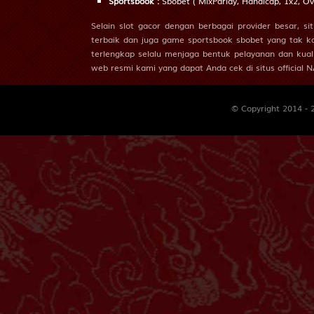
Sportsbook :
Sbobet ( MixParlay, Handicap, 1x2, O
Racing
H
Santander
38
Orang Gila 
Selain slot gacor dengan berbagai provider besar, s
Buriswara
W
Villarreal
terbaik dan juga game sportsbook sbobet yang tak kala
terlengkap selalu menjaga bentuk pelayanan dan kuali
0.50
HDP
-0.50
-1.31
Odds
-1.13
web resmi kami yang dapat Anda cek di situs official 
39
Siluman Ai
PLAY
Toples - W
© Copyright 2014 -
FC Tokyo vs
i
Machida ...
40
Putri Kipas
08/08 17:00PM
Apokat,Alp
H
FC Tokyo
41
Petani - Pe
Machida
W
Zelvia
Cukur - Ir
-0.25
HDP
0.25
1.11
Odds
-1.26
42
Prajurit -
PLAY
Angin - Ci
Parma Ca... vs
i
Cagliari
43
Raksasa - 
23/08 01:45AM
Es - Praha