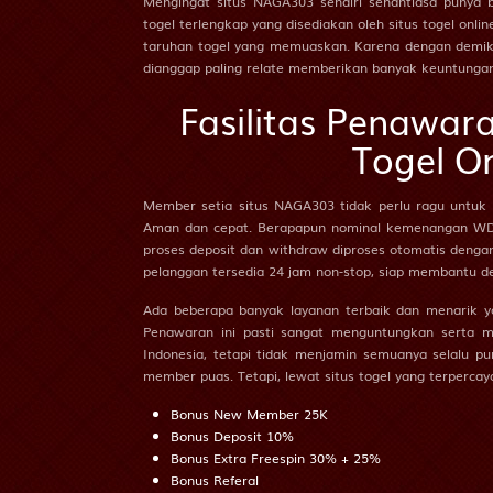
Mengingat situs NAGA303 sendiri senantiasa punya 
Lisbon
26
Putri Raja
togel terlengkap yang disediakan oleh situs togel onl
Engsel - D
1.75
HDP
-1.75
-1.06
Odds
-1.05
taruhan togel yang memuaskan. Karena dengan demiki
dianggap paling relate memberikan banyak keuntungan
PLAY
27
Si Ceroboh
Fasilitas Penawara
Gedung Bi
PSV Eind... vs
Togel O
Fortuna ...
i
09/08
Promo
01:00AM
28
Anak Sakti
Sepatu - R
PROMO SBO SPORT
Member setia situs NAGA303 tidak perlu ragu untuk
Aman dan cepat. Berapapun nominal kemenangan WD p
PSV
proses deposit dan withdraw diproses otomatis denga
H
Eindhoven
29
Penari - C
pelanggan tersedia 24 jam non-stop, siap membantu d
Sekolahan 
Fortuna
W
Sittard
Ada beberapa banyak layanan terbaik dan menarik yan
Penawaran ini pasti sangat menguntungkan serta m
-2.25
HDP
2.25
-1.05
Odds
-1.06
30
Penjual Da
Indonesia, tetapi tidak menjamin semuanya selalu 
Sendok - K
member puas. Tetapi, lewat situs togel yang terpercay
PLAY
Bonus New Member 25K
31
Pemburu - 
Everton vs
Bonus Deposit 10%
i
Crystal ...
Baju - Pan
Bonus Extra Freespin 30% + 25%
22/08 22:00PM
Bonus Referal